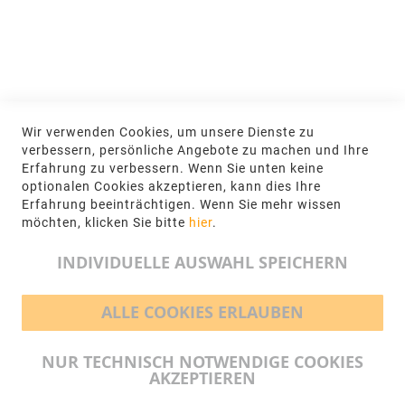
NEWSLETTER
Jetzt hier anmelden
KONTAKT
Wir verwenden Cookies, um unsere Dienste zu
NGR Natursteingesellschaft mbH Kanalstraße
verbessern, persönliche Angebote zu machen und Ihre
62, 48432 Rheine
Erfahrung zu verbessern. Wenn Sie unten keine
optionalen Cookies akzeptieren, kann dies Ihre
+49 5971-961660
Erfahrung beeinträchtigen. Wenn Sie mehr wissen
möchten, klicken Sie bitte
hier
.
info@ngr.eu
INDIVIDUELLE AUSWAHL SPEICHERN
ALLE COOKIES ERLAUBEN
BEZAHLMÖGLICHKEITEN
NUR TECHNISCH NOTWENDIGE COOKIES
AKZEPTIEREN