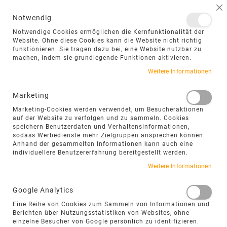
NAVIGATION UMSCHALTEN
ME
S
Notwendig
DIREKT
Notwendige Cookies ermöglichen die Kernfunktionalität der
ZUM
Website. Ohne diese Cookies kann die Website nicht richtig
funktionieren. Sie tragen dazu bei, eine Website nutzbar zu
INHALT
machen, indem sie grundlegende Funktionen aktivieren.
Zum
Weitere Informationen
Ende
der
Marketing
Bildgalerie
Marketing-Cookies werden verwendet, um Besucheraktionen
springen
auf der Website zu verfolgen und zu sammeln. Cookies
speichern Benutzerdaten und Verhaltensinformationen,
sodass Werbedienste mehr Zielgruppen ansprechen können.
Anhand der gesammelten Informationen kann auch eine
individuellere Benutzererfahrung bereitgestellt werden.
Weitere Informationen
Google Analytics
Eine Reihe von Cookies zum Sammeln von Informationen und
Berichten über Nutzungsstatistiken von Websites, ohne
einzelne Besucher von Google persönlich zu identifizieren.