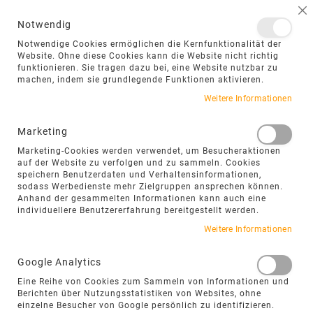
NAVIGATION UMSCHALTEN
ME
S
Notwendig
DIREKT
Notwendige Cookies ermöglichen die Kernfunktionalität der
ZUM
Website. Ohne diese Cookies kann die Website nicht richtig
funktionieren. Sie tragen dazu bei, eine Website nutzbar zu
INHALT
machen, indem sie grundlegende Funktionen aktivieren.
Zum
Weitere Informationen
Ende
der
Marketing
Bildgalerie
Marketing-Cookies werden verwendet, um Besucheraktionen
springen
auf der Website zu verfolgen und zu sammeln. Cookies
speichern Benutzerdaten und Verhaltensinformationen,
sodass Werbedienste mehr Zielgruppen ansprechen können.
Anhand der gesammelten Informationen kann auch eine
individuellere Benutzererfahrung bereitgestellt werden.
Weitere Informationen
Google Analytics
Eine Reihe von Cookies zum Sammeln von Informationen und
Berichten über Nutzungsstatistiken von Websites, ohne
einzelne Besucher von Google persönlich zu identifizieren.