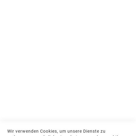
Über uns
People & Teams
Ausstellung und Beratung
Jobs & Ausbildung
Nachhaltigkeit
MEIN KONTO
Anmelden
NEWSLETTER
Jetzt hier anmelden
KONTAKT
Wir verwenden Cookies, um unsere Dienste zu
NGR Natursteingesellschaft mbH Kanalstraße