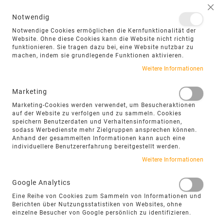
NAVIGATION UMSCHALTEN
ME
S
Notwendig
DIREKT
Notwendige Cookies ermöglichen die Kernfunktionalität der
ZUM
Website. Ohne diese Cookies kann die Website nicht richtig
funktionieren. Sie tragen dazu bei, eine Website nutzbar zu
INHALT
machen, indem sie grundlegende Funktionen aktivieren.
Zum
Weitere Informationen
Ende
der
Marketing
Bildgalerie
Marketing-Cookies werden verwendet, um Besucheraktionen
springen
auf der Website zu verfolgen und zu sammeln. Cookies
speichern Benutzerdaten und Verhaltensinformationen,
sodass Werbedienste mehr Zielgruppen ansprechen können.
Anhand der gesammelten Informationen kann auch eine
individuellere Benutzererfahrung bereitgestellt werden.
Weitere Informationen
Google Analytics
Eine Reihe von Cookies zum Sammeln von Informationen und
Berichten über Nutzungsstatistiken von Websites, ohne
einzelne Besucher von Google persönlich zu identifizieren.