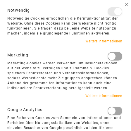
NAVIGATION UMSCHALTEN
ME
S
Notwendig
DIREKT
Notwendige Cookies ermöglichen die Kernfunktionalität der
ZUM
Website. Ohne diese Cookies kann die Website nicht richtig
funktionieren. Sie tragen dazu bei, eine Website nutzbar zu
INHALT
machen, indem sie grundlegende Funktionen aktivieren.
Zum
Weitere Informationen
Ende
der
Marketing
Bildgalerie
Marketing-Cookies werden verwendet, um Besucheraktionen
springen
auf der Website zu verfolgen und zu sammeln. Cookies
speichern Benutzerdaten und Verhaltensinformationen,
sodass Werbedienste mehr Zielgruppen ansprechen können.
Anhand der gesammelten Informationen kann auch eine
individuellere Benutzererfahrung bereitgestellt werden.
Weitere Informationen
Google Analytics
Eine Reihe von Cookies zum Sammeln von Informationen und
Berichten über Nutzungsstatistiken von Websites, ohne
einzelne Besucher von Google persönlich zu identifizieren.