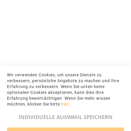
MEIN KONTO
Anmelden
NEWSLETTER
Jetzt hier anmelden
KONTAKT
Wir verwenden Cookies, um unsere Dienste zu
NGR Natursteingesellschaft mbH Kanalstraße
verbessern, persönliche Angebote zu machen und Ihre
62, 48432 Rheine
Erfahrung zu verbessern. Wenn Sie unten keine
optionalen Cookies akzeptieren, kann dies Ihre
+49 5971-961660
Erfahrung beeinträchtigen. Wenn Sie mehr wissen
möchten, klicken Sie bitte
hier
.
info@ngr.eu
INDIVIDUELLE AUSWAHL SPEICHERN