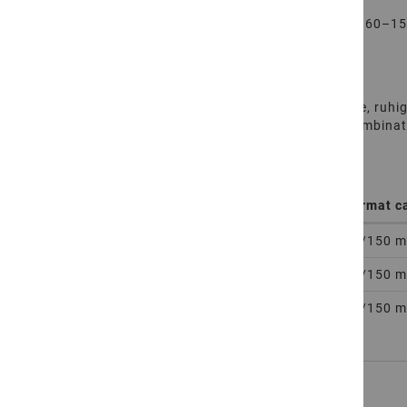
Die
Basalt Bruchsteine
sind in der Körnungsgröße 60–150
kompaktere Anwendungen planen.
BRUCHSTEINE FÜR DEN GARTEN
Als
Bruchsteine Garten
setzen Basaltsteine dunkle, ruhi
auch als zurückhaltender
Garten Bruchstein
in Kombinati
Artikelnummer
Eigenschaften
Format c
More
512010143725
Frostbeständig
60/150 
Information
for
512010143727
Frostbeständig
60/150 
512010143810
512010143810
Frostbeständig
60/150 