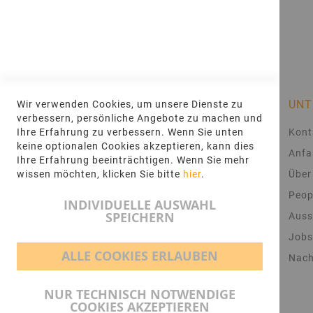
Inkl. 19% MwSt.
INFORMATIONEN
UNT
Wir verwenden Cookies, um unsere Dienste zu
verbessern, persönliche Angebote zu machen und
AGB
Kont
Ihre Erfahrung zu verbessern. Wenn Sie unten
keine optionalen Cookies akzeptieren, kann dies
Impressum
Anfa
Ihre Erfahrung beeinträchtigen. Wenn Sie mehr
Datenschutz
Über
wissen möchten, klicken Sie bitte
hier
.
Häufig gestellte Fragen
Peop
INDIVIDUELLE AUSWAHL
SPEICHERN
Lieferung und Abholung
Auss
Musterbestellung
Jobs
ALLE COOKIES ERLAUBEN
Widerrufsrecht
Nach
Vertrag widerrufen
NUR TECHNISCH NOTWENDIGE
COOKIES AKZEPTIEREN