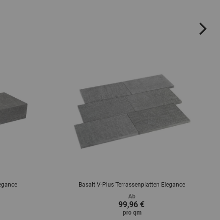
ne
legance
Basalt V-Plus Terrassenplatten Elegance
Ab
99,96 €
pro
qm