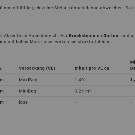
 mm erhältlich; einzelne Steine können davon abweichen. So l
ge Akzente im Außenbereich. Für
Bruchsteine im Garten
rund um
on mit hellen Materialien wirken sie strukturbildend.
M
a.
Verpackung (VE)
Inhalt pro VE ca.
B
mm
MaxiBag
1,40 t
1,
mm
MiniBag
0,24 m³
-
mm
lose
-
-