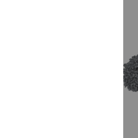
prev
Basalt Ruivo Terrassenplatten Classico
Ab
149,94 €
pro
qm