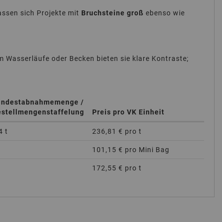
assen sich Projekte mit
Bruchsteine groß
ebenso wie
 Wasserläufe oder Becken bieten sie klare Kontraste;
indestabnahmemenge /
estellmengenstaffelung
Preis pro VK Einheit
4 t
236,81 €
pro t
101,15 €
pro Mini Bag
172,55 €
pro t