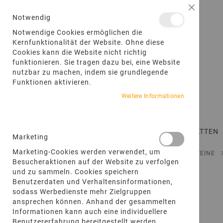
DIREKT
Schließ
ANMELDEN
EIN KONTO ERSTELLEN
ZUM
Notwendig
INHALT
Notwendige Cookies ermöglichen die
Kernfunktionalität der Website. Ohne diese
Cookies kann die Website nicht richtig
funktionieren. Sie tragen dazu bei, eine Website
nutzbar zu machen, indem sie grundlegende
Funktionen aktivieren.
Weitere Informationen
STARTSEITE
TERRASSENPLATTEN
Marketing
Marketing-Cookies werden verwendet, um
STARTSEITE
PRODUKTE
WASSERBAU- UND BRUCHSTEINE
Besucheraktionen auf der Website zu verfolgen
und zu sammeln. Cookies speichern
Zum
Benutzerdaten und Verhaltensinformationen,
Ende
sodass Werbedienste mehr Zielgruppen
der
ansprechen können. Anhand der gesammelten
Bildgalerie
Informationen kann auch eine individuellere
springen
Benutzererfahrung bereitgestellt werden.