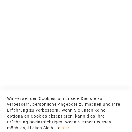
Jobs & Ausbildung
Nachhaltigkeit
MEIN KONTO
Anmelden
NEWSLETTER
Jetzt hier anmelden
KONTAKT
Wir verwenden Cookies, um unsere Dienste zu
NGR Natursteingesellschaft mbH Kanalstraße
verbessern, persönliche Angebote zu machen und Ihre
62, 48432 Rheine
Erfahrung zu verbessern. Wenn Sie unten keine
optionalen Cookies akzeptieren, kann dies Ihre
+49 5971-961660
Erfahrung beeinträchtigen. Wenn Sie mehr wissen
möchten, klicken Sie bitte
hier
.
info@ngr.eu