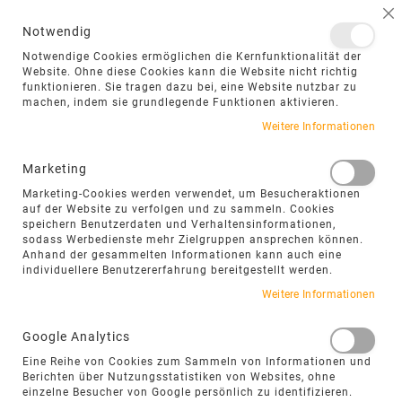
NAVIGATION UMSCHALTEN
ME
S
Notwendig
DIREKT
Notwendige Cookies ermöglichen die Kernfunktionalität der
ZUM
Website. Ohne diese Cookies kann die Website nicht richtig
funktionieren. Sie tragen dazu bei, eine Website nutzbar zu
INHALT
machen, indem sie grundlegende Funktionen aktivieren.
Zum
Weitere Informationen
Ende
der
Marketing
Bildgalerie
Marketing-Cookies werden verwendet, um Besucheraktionen
springen
auf der Website zu verfolgen und zu sammeln. Cookies
speichern Benutzerdaten und Verhaltensinformationen,
sodass Werbedienste mehr Zielgruppen ansprechen können.
Anhand der gesammelten Informationen kann auch eine
individuellere Benutzererfahrung bereitgestellt werden.
Weitere Informationen
Google Analytics
Eine Reihe von Cookies zum Sammeln von Informationen und
Berichten über Nutzungsstatistiken von Websites, ohne
einzelne Besucher von Google persönlich zu identifizieren.