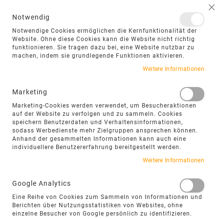
NAVIGATION UMSCHALTEN
ME
S
Notwendig
DIREKT
Notwendige Cookies ermöglichen die Kernfunktionalität der
ZUM
Website. Ohne diese Cookies kann die Website nicht richtig
funktionieren. Sie tragen dazu bei, eine Website nutzbar zu
INHALT
machen, indem sie grundlegende Funktionen aktivieren.
Weitere Informationen
Marketing
RÖMISCHER VERBAND –
Marketing-Cookies werden verwendet, um Besucheraktionen
auf der Website zu verfolgen und zu sammeln. Cookies
ZEITLOSES
speichern Benutzerdaten und Verhaltensinformationen,
sodass Werbedienste mehr Zielgruppen ansprechen können.
VERLEGEMUSTER FÜR
Anhand der gesammelten Informationen kann auch eine
individuellere Benutzererfahrung bereitgestellt werden.
NATURSTEINPLATTEN
Weitere Informationen
Google Analytics
„Der Römische Verband lebt vom
Eine Reihe von Cookies zum Sammeln von Informationen und
Zusammenspiel unterschiedlicher Formate.
Berichten über Nutzungsstatistiken von Websites, ohne
Gerade diese ruhige Abwechslung macht
einzelne Besucher von Google persönlich zu identifizieren.