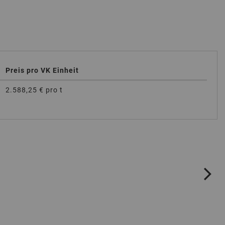
Preis pro VK Einheit
2.588,25 €
pro t
ne