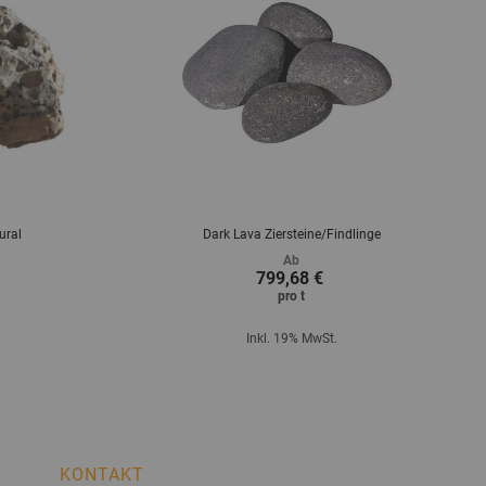
ural
Dark Lava Ziersteine/Findlinge
Ab
799,68 €
pro
t
Inkl. 19% MwSt.
KONTAKT