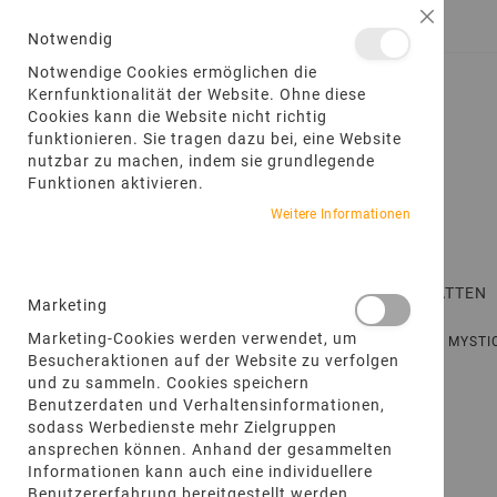
DIREKT
Schließ
ANMELDEN
EIN KONTO ERSTELLEN
ZUM
Notwendig
INHALT
Notwendige Cookies ermöglichen die
Kernfunktionalität der Website. Ohne diese
Cookies kann die Website nicht richtig
funktionieren. Sie tragen dazu bei, eine Website
nutzbar zu machen, indem sie grundlegende
Funktionen aktivieren.
Weitere Informationen
STARTSEITE
TERRASSENPLATTEN
Marketing
Marketing-Cookies werden verwendet, um
STARTSEITE
PRODUKTE
SOLITÄR-, QUELLSTEINE
MYST
Besucheraktionen auf der Website zu verfolgen
und zu sammeln. Cookies speichern
Zum
Benutzerdaten und Verhaltensinformationen,
Ende
sodass Werbedienste mehr Zielgruppen
der
ansprechen können. Anhand der gesammelten
Bildgalerie
Informationen kann auch eine individuellere
springen
Benutzererfahrung bereitgestellt werden.