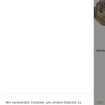
Rosario Findlinge Natural
Mondst
Ab
339,15 €
pro
t
Inkl. 19% MwSt.
INFORMATIONEN
UNT
Wir verwenden Cookies, um unsere Dienste zu