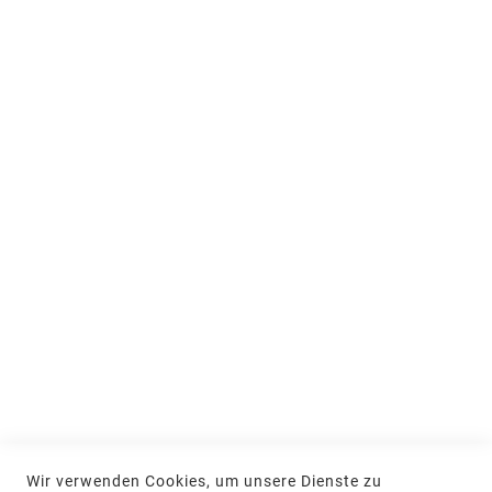
Über uns
People & Teams
Ausstellung und Beratung
Jobs & Ausbildung
Nachhaltigkeit
MEIN KONTO
Anmelden
NEWSLETTER
Jetzt hier anmelden
KONTAKT
Wir verwenden Cookies, um unsere Dienste zu