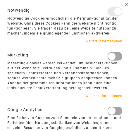
NAVIGATION UMSCHALTEN
ME
S
Notwendig
DIREKT
Notwendige Cookies ermöglichen die Kernfunktionalität der
ZUM
Website. Ohne diese Cookies kann die Website nicht richtig
funktionieren. Sie tragen dazu bei, eine Website nutzbar zu
INHALT
machen, indem sie grundlegende Funktionen aktivieren.
Weitere Informationen
Marketing
Marketing-Cookies werden verwendet, um Besucheraktionen
auf der Website zu verfolgen und zu sammeln. Cookies
speichern Benutzerdaten und Verhaltensinformationen,
sodass Werbedienste mehr Zielgruppen ansprechen können.
Anhand der gesammelten Informationen kann auch eine
AKTIONEN FÜR NATURSTEIN UND
individuellere Benutzererfahrung bereitgestellt werden.
FEINSTEINZEUG
Weitere Informationen
Aktuelle Aktionen für Naturstein &
Google Analytics
Feinsteinzeug:
Eine Reihe von Cookies zum Sammeln von Informationen und
Berichten über Nutzungsstatistiken von Websites, ohne
Monatlich wechselnde Angebote
einzelne Besucher von Google persönlich zu identifizieren.