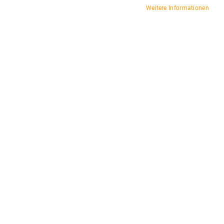
Weitere Informationen
Terrasse & Innenbereich
Begrenzte Verfügbarkeit
Muster & Beratung möglich
FILTEROPTIONEN
ARTIKEL
1
-
15
VON
31
Aufsteigend
SORTIEREN NACH
sortieren