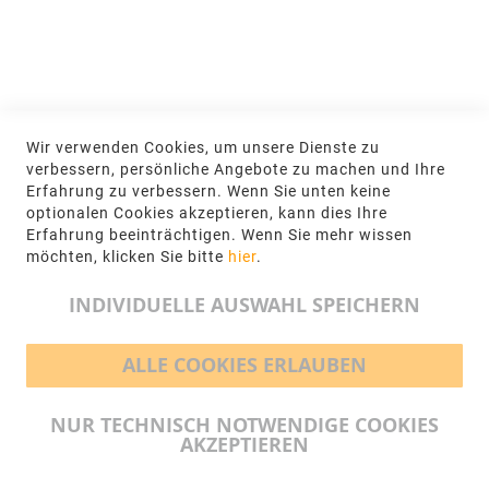
NEWSLETTER
Jetzt hier anmelden
KONTAKT
Wir verwenden Cookies, um unsere Dienste zu
NGR Natursteingesellschaft mbH Kanalstraße
verbessern, persönliche Angebote zu machen und Ihre
62, 48432 Rheine
Erfahrung zu verbessern. Wenn Sie unten keine
optionalen Cookies akzeptieren, kann dies Ihre
+49 5971-961660
Erfahrung beeinträchtigen. Wenn Sie mehr wissen
möchten, klicken Sie bitte
hier
.
info@ngr.eu
INDIVIDUELLE AUSWAHL SPEICHERN
ALLE COOKIES ERLAUBEN
BEZAHLMÖGLICHKEITEN
NUR TECHNISCH NOTWENDIGE COOKIES
AKZEPTIEREN