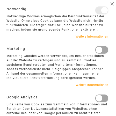
NAVIGATION UMSCHALTEN
ME
S
Notwendig
DIREKT
Notwendige Cookies ermöglichen die Kernfunktionalität der
ZUM
Website. Ohne diese Cookies kann die Website nicht richtig
funktionieren. Sie tragen dazu bei, eine Website nutzbar zu
INHALT
machen, indem sie grundlegende Funktionen aktivieren.
Zum
Weitere Informationen
Ende
der
Marketing
Bildgalerie
Marketing-Cookies werden verwendet, um Besucheraktionen
springen
auf der Website zu verfolgen und zu sammeln. Cookies
speichern Benutzerdaten und Verhaltensinformationen,
sodass Werbedienste mehr Zielgruppen ansprechen können.
Anhand der gesammelten Informationen kann auch eine
individuellere Benutzererfahrung bereitgestellt werden.
Weitere Informationen
Google Analytics
Eine Reihe von Cookies zum Sammeln von Informationen und
Berichten über Nutzungsstatistiken von Websites, ohne
einzelne Besucher von Google persönlich zu identifizieren.