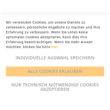
Jetzt hier anmelden
KONTAKT
Wir verwenden Cookies, um unsere Dienste zu
NGR Natursteingesellschaft mbH Kanalstraße
verbessern, persönliche Angebote zu machen und Ihre
62, 48432 Rheine
Erfahrung zu verbessern. Wenn Sie unten keine
optionalen Cookies akzeptieren, kann dies Ihre
+49 5971-961660
Erfahrung beeinträchtigen. Wenn Sie mehr wissen
möchten, klicken Sie bitte
hier
.
info@ngr.eu
INDIVIDUELLE AUSWAHL SPEICHERN
ALLE COOKIES ERLAUBEN
BEZAHLMÖGLICHKEITEN
NUR TECHNISCH NOTWENDIGE COOKIES
AKZEPTIEREN