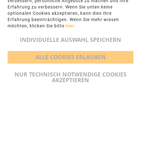
verbessern, persönliche Angebote zu machen und Ihre
62, 48432 Rheine
Erfahrung zu verbessern. Wenn Sie unten keine
optionalen Cookies akzeptieren, kann dies Ihre
+49 5971-961660
Erfahrung beeinträchtigen. Wenn Sie mehr wissen
möchten, klicken Sie bitte
hier
.
info@ngr.eu
INDIVIDUELLE AUSWAHL SPEICHERN
ALLE COOKIES ERLAUBEN
BEZAHLMÖGLICHKEITEN
NUR TECHNISCH NOTWENDIGE COOKIES
AKZEPTIEREN