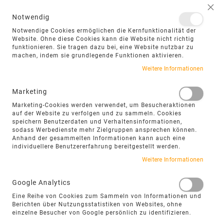
NAVIGATION UMSCHALTEN
ME
S
Notwendig
DIREKT
Notwendige Cookies ermöglichen die Kernfunktionalität der
ZUM
Website. Ohne diese Cookies kann die Website nicht richtig
funktionieren. Sie tragen dazu bei, eine Website nutzbar zu
INHALT
machen, indem sie grundlegende Funktionen aktivieren.
Zum
Weitere Informationen
Ende
der
Marketing
Bildgalerie
Marketing-Cookies werden verwendet, um Besucheraktionen
springen
auf der Website zu verfolgen und zu sammeln. Cookies
speichern Benutzerdaten und Verhaltensinformationen,
sodass Werbedienste mehr Zielgruppen ansprechen können.
Anhand der gesammelten Informationen kann auch eine
individuellere Benutzererfahrung bereitgestellt werden.
Weitere Informationen
Google Analytics
Eine Reihe von Cookies zum Sammeln von Informationen und
Berichten über Nutzungsstatistiken von Websites, ohne
einzelne Besucher von Google persönlich zu identifizieren.