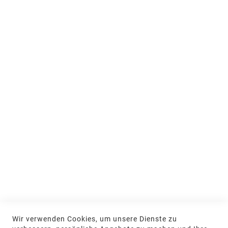
Über uns
People & Teams
Ausstellung und Beratung
Jobs & Ausbildung
Nachhaltigkeit
MEIN KONTO
Anmelden
NEWSLETTER
Jetzt hier anmelden
KONTAKT
Wir verwenden Cookies, um unsere Dienste zu
NGR Natursteingesellschaft mbH Kanalstraße